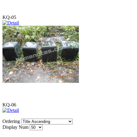
KQ-05
KQ-06
Ordering
Display Num