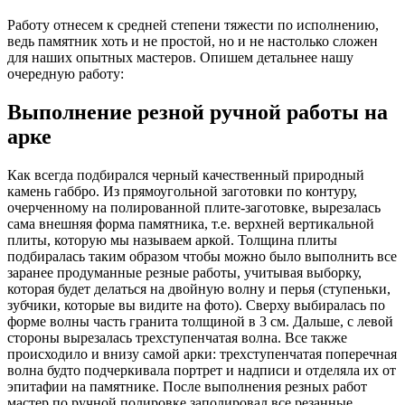
Работу отнесем к средней степени тяжести по исполнению,
ведь памятник хоть и не простой, но и не настолько сложен
для наших опытных мастеров. Опишем детальнее нашу
очередную работу:
Выполнение резной ручной работы на
арке
Как всегда подбирался черный качественный природный
камень габбро. Из прямоугольной заготовки по контуру,
очерченному на полированной плите-заготовке, вырезалась
сама внешняя форма памятника, т.е. верхней вертикальной
плиты, которую мы называем аркой. Толщина плиты
подбиралась таким образом чтобы можно было выполнить все
заранее продуманные резные работы, учитывая выборку,
которая будет делаться на двойную волну и перья (ступеньки,
зубчики, которые вы видите на фото). Сверху выбиралась по
форме волны часть гранита толщиной в 3 см. Дальше, с левой
стороны вырезалась трехступенчатая волна. Все также
происходило и внизу самой арки: трехступенчатая поперечная
волна будто подчеркивала портрет и надписи и отделяла их от
эпитафии на памятнике. После выполнения резных работ
мастер по ручной полировке заполировал все резанные