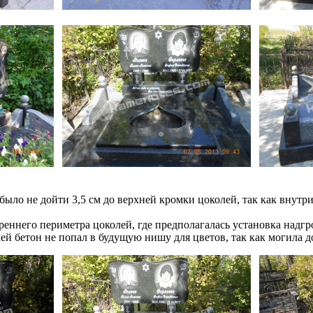
 было не дойти 3,5 см до верхней кромки цоколей, так как внут
реннего периметра цоколей, где предполагалась установка надгр
ей бетон не попал в будущую нишу для цветов, так как могила 