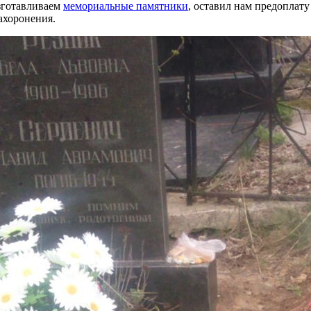
зготавливаем
мемориальные памятники
, оставил нам предоплат
ахоронения.