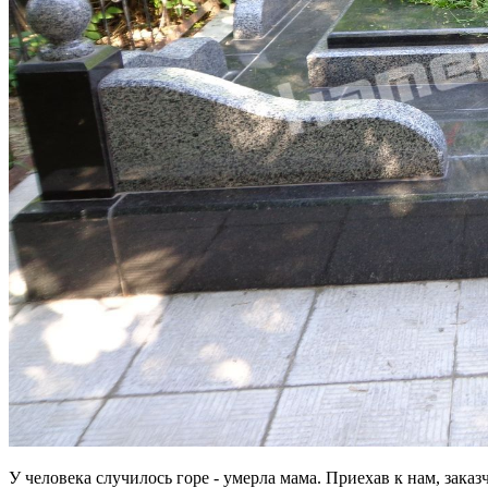
У человека случилось горе - умерла мама. Приехав к нам, зак