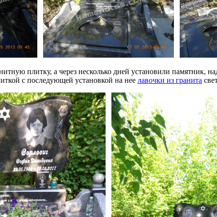
нитную плитку, а через несколько дней установили памятник, на
литкой с последующей установкой на нее
лавочки из гранита
свет