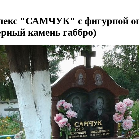
екс "САМЧУК" с фигурной ог
ерный камень габбро)