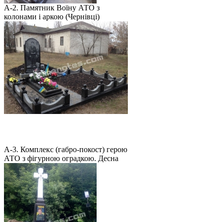
А-2. Памятник Воїну АТО з
колонами і аркою (Чернівці)
А-3. Комплекс (габро-покост) герою
АТО з фігурною оградкою. Десна