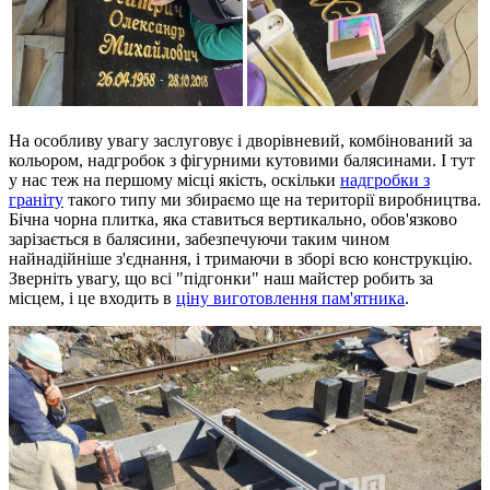
На особливу увагу заслуговує і дворівневий, комбінований за
кольором, надгробок з фігурними кутовими балясинами. І тут
у нас теж на першому місці якість, оскільки
надгробки з
граніту
такого типу ми збираємо ще на території виробництва.
Бічна чорна плитка, яка ставиться вертикально, обов'язково
зарізається в балясини, забезпечуючи таким чином
найнадійніше з'єднання, і тримаючи в зборі всю конструкцію.
Зверніть увагу, що всі "підгонки" наш майстер робить за
місцем, і це входить в
ціну виготовлення пам'ятника
.