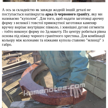
А ось за складністю як завжди жодній іншій деталі не
поступається напівкругла
арка із червоного граніту
, яку ми
називаємо "куполом". Для того, щоб надати заготовці арочну
форму з великої і товстої прямокутної заготовки каменяр
вручну вирізає внутрішнє півколо, і зовнішні дугові сегменти
- тобто виконує форму по 3д-макету. По центру робиться рівна
основа під ніжку чорного гранітного хрестика. Для комбінації
кольору між колонами та ніжками купола ставимо "млинці" з
габро.