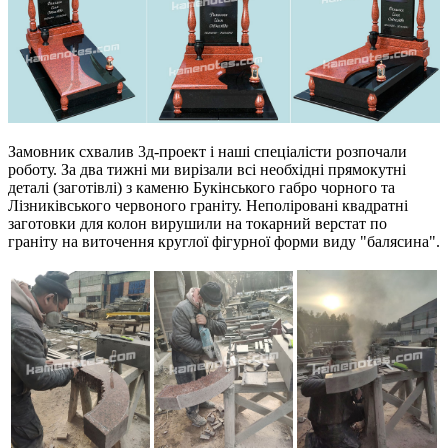
Замовник схвалив 3д-проект і наші спеціалісти розпочали
роботу. За два тижні ми вирізали всі необхідні прямокутні
деталі (заготівлі) з каменю Букінського габро чорного та
Лізниківського червоного граніту. Неполіровані квадратні
заготовки для колон вирушили на токарний верстат по
граніту на виточення круглої фігурної форми виду "балясина".