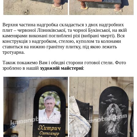
Верхня частина надгробка складається з двох надгробних
плит – червоної Лізниківської, та чорної Букінської, на якій
каменярами виконані поглиблені різі (вибрані чверті). Вся
конструкція з надгробком, стелою, куполом та колонами
ставиться на нижню гранітну плитку, під якою лежить
тротуарна.
Також покажемо Вам і обидві сторони готової стели. Фото
зроблено в нашій
художній майстерні
: