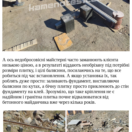
А ось недобросовісні майстерні часто заманюють клієнта
низькою ціною, а в результаті віддають необрізану під потрібні
розміри плитку, і цілі балясини, посилаючись на те, що все
робиться під час встановлення. А якщо установка їх, так
роблять дуже просто: заливають фундамент, виставляючи
балясини по кутах, а бічну плитку просто приклеюють до стін
фундаменту на клей. Зрозуміло, що таке кріплення не є
надійним і гранітна плитка почне відвалюватися від
бетонного майданчика вже через кілька років.