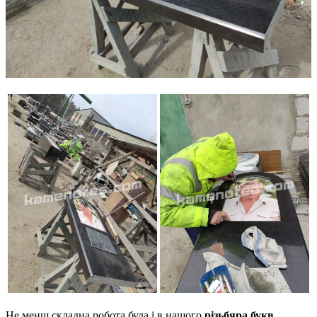
Не менш складна робота була і в нашого
різьбяра букв
,