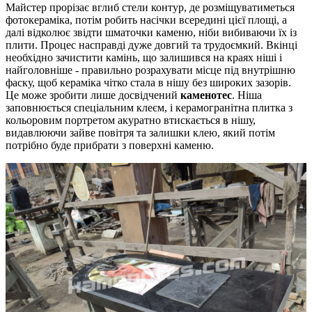
Майстер прорізає вглиб стели контур, де розміщуватиметься
фотокераміка, потім робить насічки всередині цієї площі, а
далі відколює звідти шматочки каменю, ніби вибиваючи їх із
плити. Процес насправді дуже довгий та трудоємкий. Вкінці
необхідно зачистити камінь, що залишився на краях ніші і
найголовніше - правильно розрахувати місце під внутрішню
фаску, щоб кераміка чітко стала в нішу без широких зазорів.
Це може зробити лише досвідчений
каменотес
. Ніша
заповнюється спеціальним клеєм, і керамогранітна плитка з
кольоровим портретом акуратно втискається в нішу,
видавлюючи зайве повітря та залишки клею, який потім
потрібно буде прибрати з поверхні каменю.