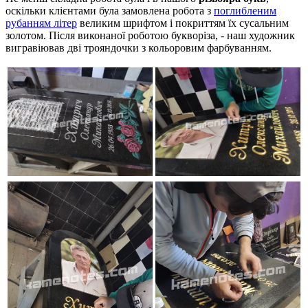
оскільки клієнтами була замовлена ​​робота з
поглибленим
рубанням літер
великим шрифтом і покриттям їх сусальним
золотом. Після виконаної роботою букворіза, - наш художник
вигравіював дві трояндочки з кольоровим фарбуванням.