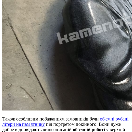
Також особливим побажанням замовників були
об'ємні рубані
літери на пам'ятнику
під портретом покійного. Вони дуже
добре відповідають вищеописаній
об'ємній роботі
у верхній