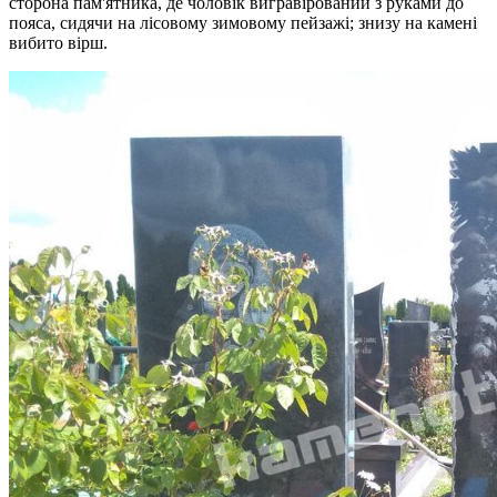
сторона пам'ятника, де чоловік вигравірований з руками до
пояса, сидячи на лісовому зимовому пейзажі; знизу на камені
вибито вірш.