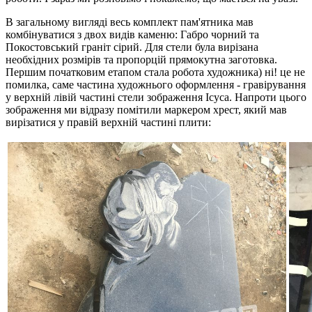
В загальному вигляді весь комплект пам'ятника мав
комбінуватися з двох видів каменю: Габро чорний та
Покостовський граніт сірий. Для стели була вирізана
необхідних розмірів та пропорцій прямокутна заготовка.
Першим початковим етапом стала робота художника) ні! це не
помилка, саме частина художнього оформлення - гравірування
у верхній лівій частині стели зображення Ісуса. Напроти цього
зображення ми відразу помітили маркером хрест, який мав
вирізатися у правій верхній частині плити: