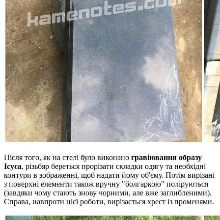
Після того, як на стелі було виконано
гравіювання образу
Ісуса
, різьбяр береться прорізати складки одягу та необхідні
контури в зображенні, щоб надати йому об'єму. Потім вирізані
з поверхні елементи також вручну "болгаркою" поліруються
(завдяки чому стають знову чорними, але вже заглибленими).
Справа, навпроти цієї роботи, вирізається хрест із променями.