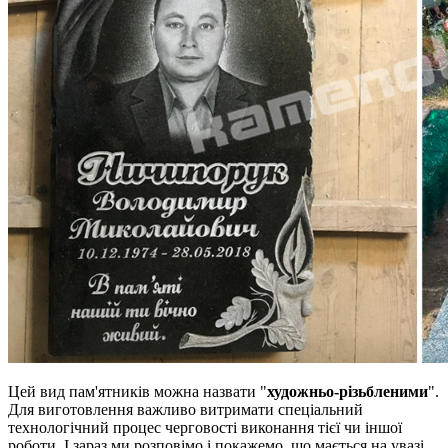
Цей вид пам'ятників можна назвати "
художньо-різьбленими
".
Для виготовлення важливо витримати спеціальний
технологічний процес черговості виконання тієї чи іншої
роботи. І зараз ми розповімо і покажемо, що мається на увазі.