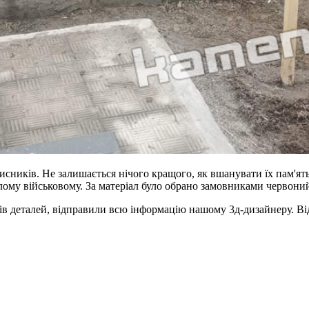
исників. Не залишається нічого кращого, як вшанувати їх пам'ят
лому військовому. За матеріал було обрано замовниками червоний
ів деталей, відправили всю інформацію нашому 3д-дизайнеру. Ві