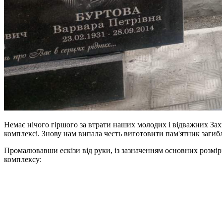
Немає нічого гіршого за втрати наших молодих і відважних Зах
комплексі. Знову нам випала честь виготовити пам'ятник загиб
Промалювавши ескізи від руки, із зазначенням основних розмір
комплексу: