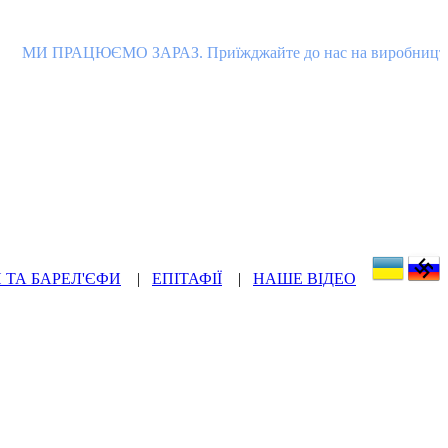
їжджайте до нас на виробництво в Коростишів, зробіть замов
 ТА БАРЕЛ'ЄФИ
|
ЕПІТАФІЇ
|
НАШЕ ВІДЕО