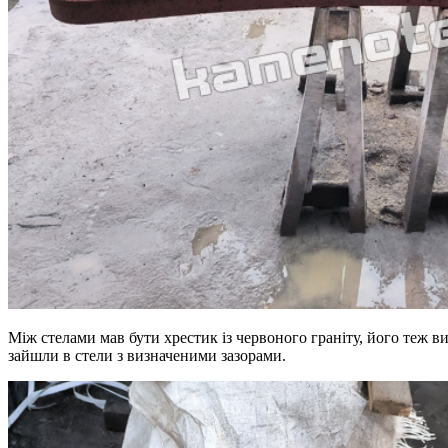
Між стелами мав бути хрестик із червоного граніту, його теж ви
зайшли в стели з визначеними зазорами.