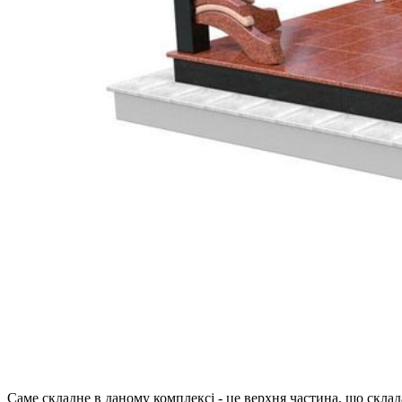
Саме складне в даному комплексі - це верхня частина, що складає