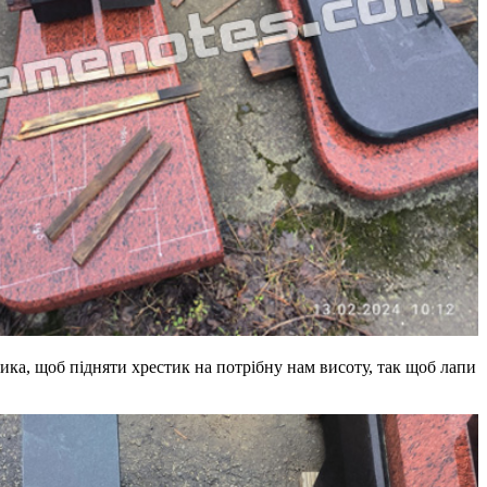
чика, щоб підняти хрестик на потрібну нам висоту, так щоб лапи