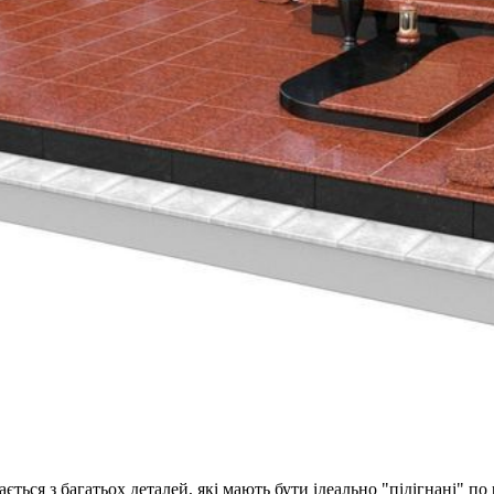
ться з багатьох деталей, які мають бути ідеально "підігнані" по 