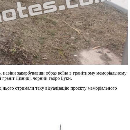
ь, навіки закарбувавши образ воїна в гранітному меморіальному
 граніт Лізник і чорний габро Буки.
д нього отримали таку візуалізацію проєкту меморіального