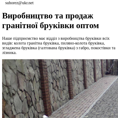
suhorez@ukr.net
Виробництво та продаж
гранітної бруківки оптом
Наше підприємство має відділ з виробництва бруківки всіх
видів: колота гранітна бруківка, пиляно-колота бруківка,
згладжена бруківка (галтована бруківка) з габро, покостівки та
лізника.