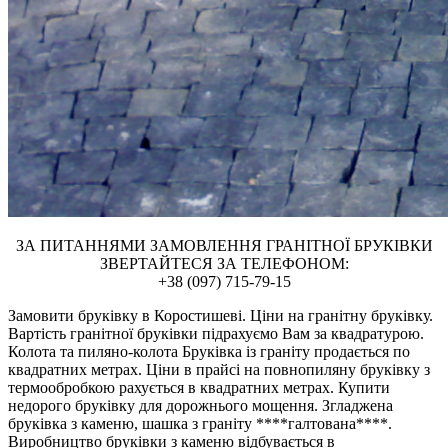
ЗА ПИТАННЯМИ ЗАМОВЛЕННЯ ГРАНІТНОЇ БРУКІВКИ
ЗВЕРТАЙТЕСЯ ЗА ТЕЛЕФОНОМ:
+38 (097) 715-79-15
Замовити бруківку в Коростишеві. Ціни на гранітну бруківку.
Вартість гранітної бруківки підрахуємо Вам за квадратурою.
Колота та пиляно-колота Бруківка із граніту продається по
квадратних метрах. Ціни в прайсі на повнопиляну бруківку з
термообробкою рахується в квадратних метрах. Купити
недорого бруківку для дорожнього мощення. Згладжена
бруківка з каменю, шашка з граніту ****галтована****.
Виробництво бруківки з каменю відбувається в