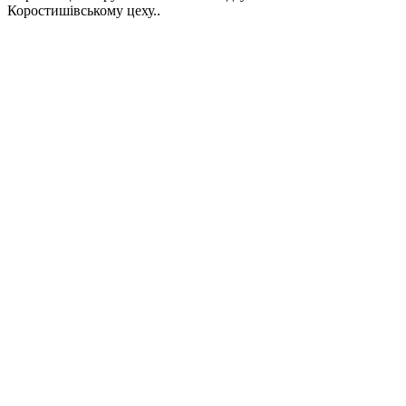
Коростишівському цеху..